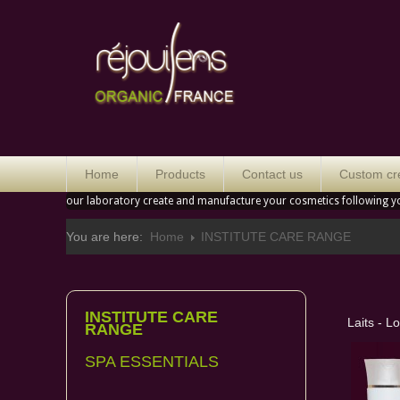
Orga
Home
Products
Contact us
Custom cr
our laboratory create and manufacture your cosmetics following y
You are here:
Home
INSTITUTE CARE RANGE
INSTITUTE CARE
Laits - L
RANGE
SPA ESSENTIALS