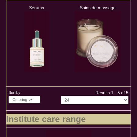
Sérums
Soins de massage
Results 1 - 5 of 5
Sort by
Ordering -/+
Institute care range