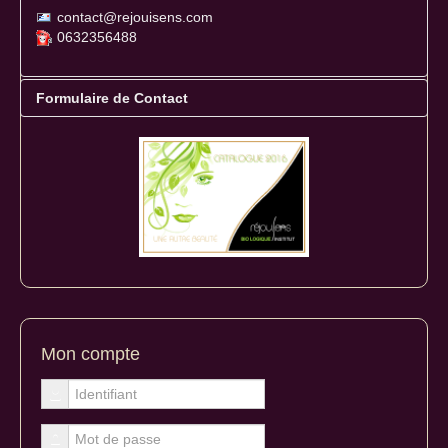
contact@rejouisens.com
0632356488
Formulaire de Contact
Envoyer un e-mail. Tous les champs marqués d'un astérisque * sont obl
Nom
*
E-mail
*
Mon compte
Sujet
*
Message
*