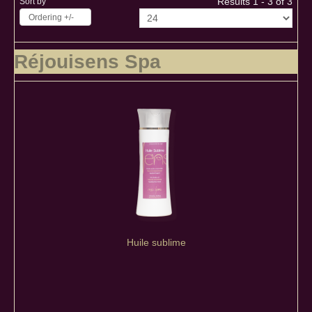
Results 1 - 3 of 3
Sort by
Ordering +/-
Réjouisens Spa
Huile sublime