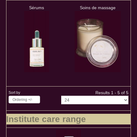
Sérums
Soins de massage
Results 1 - 5 of 5
Sort by
Ordering +/-
Institute care range