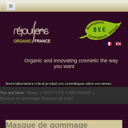
Home
Products
Contact us
Custom creation
Organic and innovating cosmetic the way
you want
Notre laboratoire crée et produit vos cosmétiques selon vos envies
You are here:
Home
INSTITUTE CARE RANGE
Masque de gommage 'Essence de fruits'
Masque de gommage