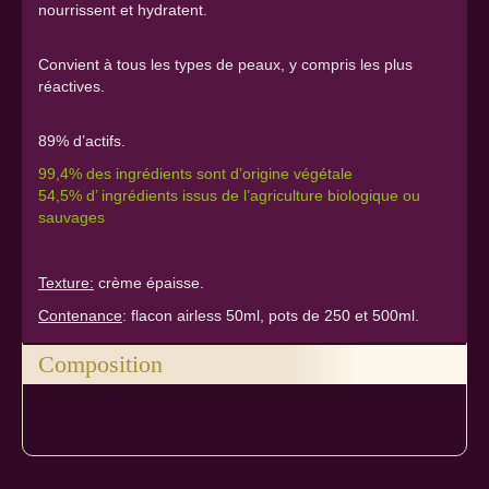
nourrissent et hydratent.
Convient à tous les types de peaux, y compris les plus
réactives.
89% d’actifs.
99,4% des ingrédients sont d’origine végétale
54,5% d’ ingrédients issus de l’agriculture biologique ou
sauvages
Texture:
crème épaisse.
Contenance
: flacon airless 50ml, pots de 250 et 500ml.
Composition
Ingrédients: Aloe vera*, Eau, Huile de sésame*, Huile de
pépin de papaye, Poudre d’iris, Olive douceur, Papaye,
Ananas, Pomme*,Argile jaune, Acides de fruits, Bisabolol,
Geogard 221, Gomme de xhantane